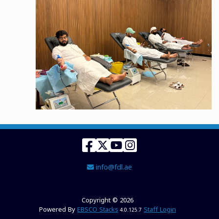
Facebook
Twitter
YouTube
Instagram
Email Address
info@fdl.ae
Copyright © 2026
Powered By
EBSCO Stacks
Staff Login
4.0.125.7