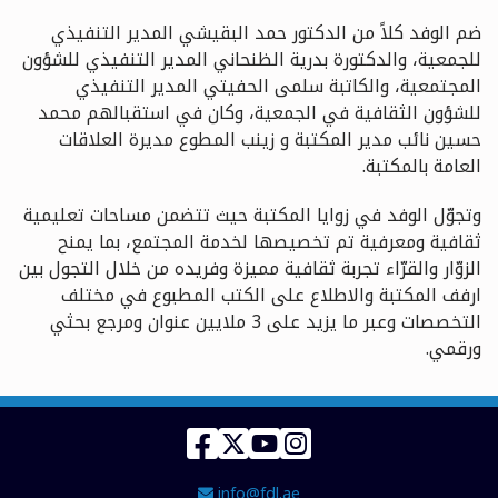
ضم الوفد كلاً من الدكتور حمد البقيشي المدير التنفيذي
للجمعية، والدكتورة بدرية الظنحاني المدير التنفيذي للشؤون
المجتمعية، والكاتبة سلمى الحفيتي المدير التنفيذي
للشؤون الثقافية في الجمعية، وكان في استقبالهم محمد
حسين نائب مدير المكتبة و زينب المطوع مديرة العلاقات
العامة بالمكتبة.
وتجوّل الوفد في زوايا المكتبة حيث تتضمن مساحات تعليمية
ثقافية ومعرفية تم تخصيصها لخدمة المجتمع، بما يمنح
الزوّار والقرّاء تجربة ثقافية مميزة وفريده من خلال التجول بين
ارفف المكتبة والاطلاع على الكتب المطبوع في مختلف
التخصصات وعبر ما يزيد على 3 ملايين عنوان ومرجع بحثي
ورقمي.
Facebook
Twitter
YouTube
Instagram
Email Address
info@fdl.ae