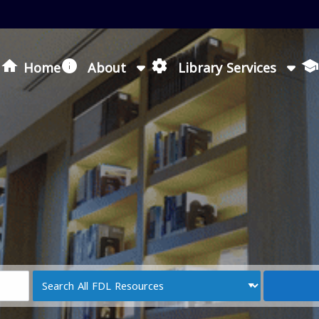
Loading icon
Home
About
Library Services
Search
Type