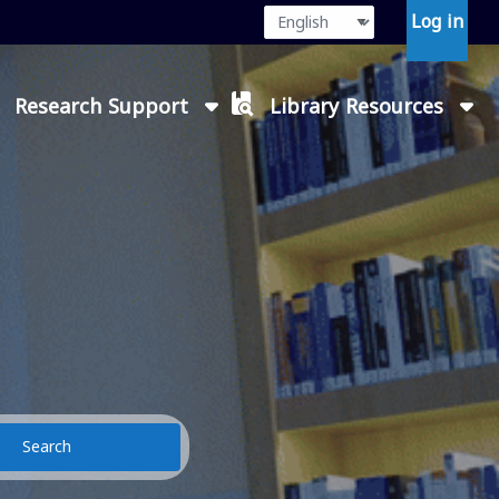
Language
Press enter or
Log in
Research Support
Library Resources