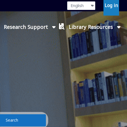
Language
Press enter or
Log in
Research Support
Library Resources