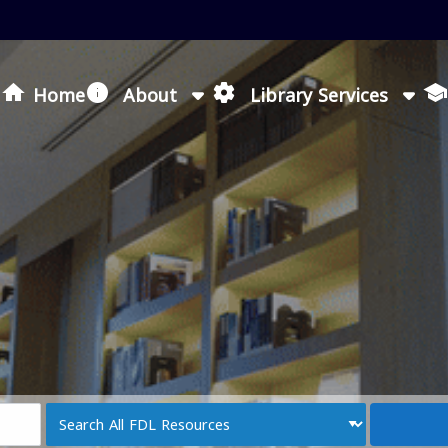
Loading icon
Home
About
Library Services
Search
Type