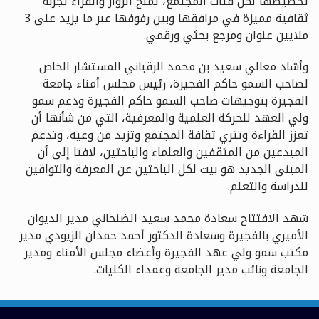
تخصيصها لكل فئات المجتمع، تمنح الزوّار والقرّاء تجربة
ثقافية مميزة في مرافقها وبين رفوفها عبر ما يزيد على 3
ملايين عنوان ومرجع بحثي ورقمي.
وأشاد معالي سعيد بن محمد الرقباني المستشار الخاص
لصاحب السمو حاكم الفجيرة، رئيس مجلس أمناء جامعة
الفجيرة بتوجيهات صاحب السمو حاكم الفجيرة ودعم سمو
ولي العهد للحركة العلمية والمعرفية، التي من شأنها أن
تعزز القراءة وتثري ثقافة المجتمع وتزيد من وعيه، وتدعم
المبدعين من المثقفين والعلماء والباحثين، لافتا إلى أن
المبنى الجديد هو بيت لكل الباحثين عن المعرفة والتواقين
للدراسة والتعلم.
شهد الافتتاح سعادة محمد سعيد الضنحاني مدير الديوان
الأميري بالفجيرة وسعادة الدكتور أحمد حمدان الزيودي مدير
مكتب سمو ولي عهد الفجيرة وأعضاء مجلس الأمناء ومدير
الجامعة ونائب مدير الجامعة وعمداء الكليات.