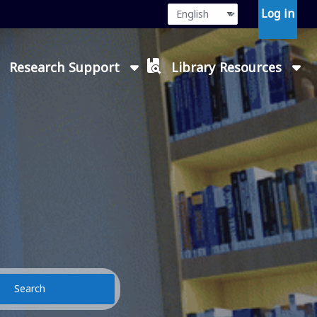
Language
Press enter or
Log in
Research Support
Library Resources