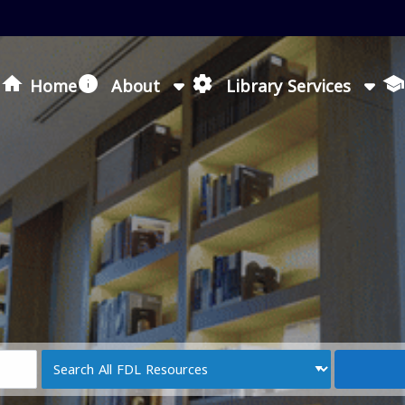
Loading icon
Home
About
Library Services
Search
Type